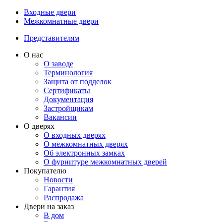
Входные двери
Межкомнатные двери
Представителям
О нас
О заводе
Терминология
Защита от подделок
Сертификаты
Документация
Застройщикам
Вакансии
О дверях
О входных дверях
О межкомнатных дверях
Об электронных замках
О фурнитуре межкомнатных дверей
Покупателю
Новости
Гарантия
Распродажа
Двери на заказ
В дом