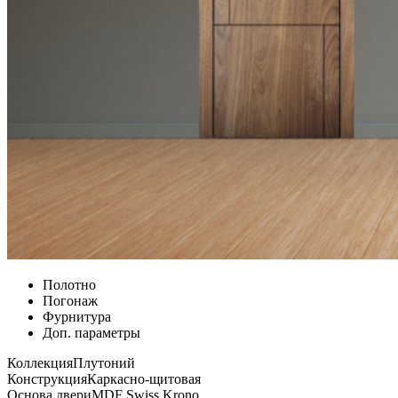
Полотно
Погонаж
Фурнитура
Доп. параметры
Коллекция
Плутоний
Конструкция
Каркасно-щитовая
Основа двери
MDF Swiss Krono