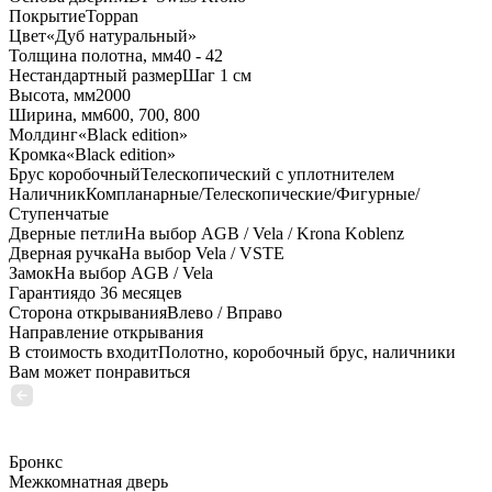
Покрытие
Toppan
Цвет
«Дуб натуральный»
Толщина полотна, мм
40 - 42
Нестандартный размер
Шаг 1 см
Высота, мм
2000
Ширина, мм
600, 700, 800
Молдинг
«Black edition»
Кромка
«Black edition»
Брус коробочный
Телескопический с уплотнителем
Наличник
Компланарные/Телескопические/Фигурные/
Ступенчатые
Дверные петли
На выбор AGB / Vela / Krona Koblenz
Дверная ручка
На выбор Vela / VSTE
Замок
На выбор AGB / Vela
Гарантия
до 36 месяцев
Сторона открывания
Влево / Вправо
Направление открывания
В стоимость входит
Полотно, коробочный брус, наличники
Вам может понравиться
Бронкс
Межкомнатная дверь