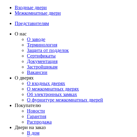
Входные двери
Межкомнатные двери
Представителям
О нас
О заводе
Терминология
Защита от подделок
Сертификаты
Документация
Застройщикам
Вакансии
О дверях
О входных дверях
О межкомнатных дверях
Об электронных замках
О фурнитуре межкомнатных дверей
Покупателю
Новости
Гарантия
Распродажа
Двери на заказ
В дом