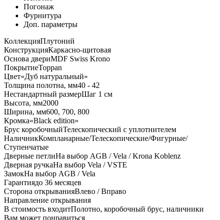
Погонаж
Фурнитура
Доп. параметры
Коллекция
Плутоний
Конструкция
Каркасно-щитовая
Основа двери
MDF Swiss Krono
Покрытие
Toppan
Цвет
«Дуб натуральный»
Толщина полотна, мм
40 - 42
Нестандартный размер
Шаг 1 см
Высота, мм
2000
Ширина, мм
600, 700, 800
Кромка
«Black edition»
Брус коробочный
Телескопический с уплотнителем
Наличник
Компланарные/Телескопические/Фигурные/
Ступенчатые
Дверные петли
На выбор AGB / Vela / Krona Koblenz
Дверная ручка
На выбор Vela / VSTE
Замок
На выбор AGB / Vela
Гарантия
до 36 месяцев
Сторона открывания
Влево / Вправо
Направление открывания
В стоимость входит
Полотно, коробочный брус, наличники
Вам может понравиться