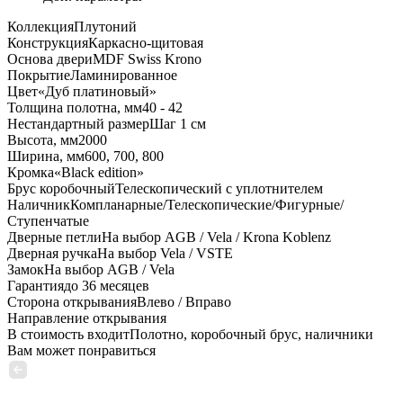
Коллекция
Плутоний
Конструкция
Каркасно-щитовая
Основа двери
MDF Swiss Krono
Покрытие
Ламинированное
Цвет
«Дуб платиновый»
Толщина полотна, мм
40 - 42
Нестандартный размер
Шаг 1 см
Высота, мм
2000
Ширина, мм
600, 700, 800
Кромка
«Black edition»
Брус коробочный
Телескопический с уплотнителем
Наличник
Компланарные/Телескопические/Фигурные/
Ступенчатые
Дверные петли
На выбор AGB / Vela / Krona Koblenz
Дверная ручка
На выбор Vela / VSTE
Замок
На выбор AGB / Vela
Гарантия
до 36 месяцев
Сторона открывания
Влево / Вправо
Направление открывания
В стоимость входит
Полотно, коробочный брус, наличники
Вам может понравиться