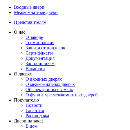
Входные двери
Межкомнатные двери
Представителям
О нас
О заводе
Терминология
Защита от подделок
Сертификаты
Документация
Застройщикам
Вакансии
О дверях
О входных дверях
О межкомнатных дверях
Об электронных замках
О фурнитуре межкомнатных дверей
Покупателю
Новости
Гарантия
Распродажа
Двери на заказ
В дом