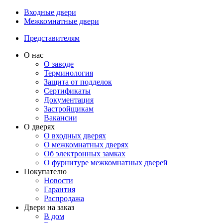
Входные двери
Межкомнатные двери
Представителям
О нас
О заводе
Терминология
Защита от подделок
Сертификаты
Документация
Застройщикам
Вакансии
О дверях
О входных дверях
О межкомнатных дверях
Об электронных замках
О фурнитуре межкомнатных дверей
Покупателю
Новости
Гарантия
Распродажа
Двери на заказ
В дом