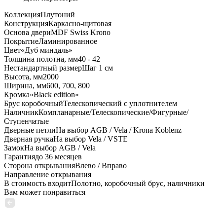
Коллекция
Плутоний
Конструкция
Каркасно-щитовая
Основа двери
MDF Swiss Krono
Покрытие
Ламинированное
Цвет
«Дуб миндаль»
Толщина полотна, мм
40 - 42
Нестандартный размер
Шаг 1 см
Высота, мм
2000
Ширина, мм
600, 700, 800
Кромка
«Black edition»
Брус коробочный
Телескопический с уплотнителем
Наличник
Компланарные/Телескопические/Фигурные/
Ступенчатые
Дверные петли
На выбор AGB / Vela / Krona Koblenz
Дверная ручка
На выбор Vela / VSTE
Замок
На выбор AGB / Vela
Гарантия
до 36 месяцев
Сторона открывания
Влево / Вправо
Направление открывания
В стоимость входит
Полотно, коробочный брус, наличники
Вам может понравиться