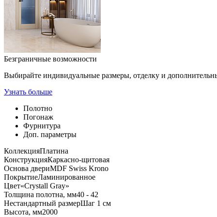
Безграничные возможности
Выбирайте индивидуальные размеры, отделку и дополнительн
Узнать больше
Полотно
Погонаж
Фурнитура
Доп. параметры
Коллекция
Платина
Конструкция
Каркасно-щитовая
Основа двери
MDF Swiss Krono
Покрытие
Ламинированное
Цвет
«Crystall Gray»
Толщина полотна, мм
40 - 42
Нестандартный размер
Шаг 1 см
Высота, мм
2000