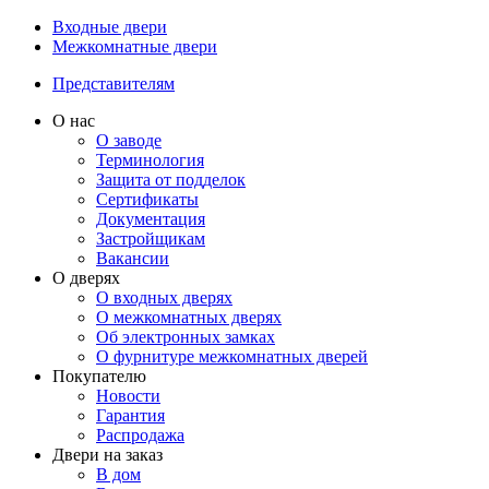
Входные двери
Межкомнатные двери
Представителям
О нас
О заводе
Терминология
Защита от подделок
Сертификаты
Документация
Застройщикам
Вакансии
О дверях
О входных дверях
О межкомнатных дверях
Об электронных замках
О фурнитуре межкомнатных дверей
Покупателю
Новости
Гарантия
Распродажа
Двери на заказ
В дом