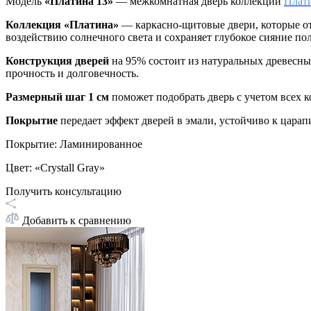
Модель
«Платина 13»
— межкомнатная дверь коллекции
Плат
Коллекция «Платина»
—
каркасно-щитовые двери, которые о
воздействию солнечного света и сохраняет глубокое сияние по
Конструкция дверей
на 95% состоит из натуральных древесн
прочность и долговечность.
Размерный шаг 1 см
поможет подобрать дверь с учетом всех 
Покрытие
передает эффект дверей в эмали, устойчиво к цара
Покрытие
:
Ламинированное
Цвет
:
«Crystall Gray»
Получить консультацию
Добавить к сравнению