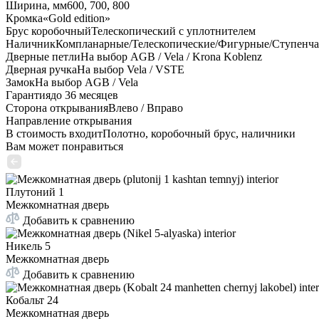
Ширина, мм
600, 700, 800
Кромка
«Gold edition»
Брус коробочный
Телескопический с уплотнителем
Наличник
Компланарные/Телескопические/Фигурные/Ступенч
Дверные петли
На выбор AGB / Vela / Krona Koblenz
Дверная ручка
На выбор Vela / VSTE
Замок
На выбор AGB / Vela
Гарантия
до 36 месяцев
Сторона открывания
Влево / Вправо
Направление открывания
В стоимость входит
Полотно, коробочный брус, наличники
Вам может понравиться
Плутоний 1
Межкомнатная дверь
Добавить к сравнению
Никель 5
Межкомнатная дверь
Добавить к сравнению
Кобальт 24
Межкомнатная дверь