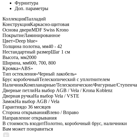
Фурнитура
Доп. параметры
Коллекция
Палладий
Конструкция
Каркасно-щитовая
Основа двери
MDF Swiss Krono
Покрытие
Ламинированное
Цвет
«Deep blue»
Толщина полотна, мм
40 - 42
Нестандартный размер
Шаг 1 см
Высота, мм
2000
Ширина, мм
600, 700, 800
Кромка
«ABS»
Тип остекления
«Черный лакобель»
Брус коробочный
Телескопический с уплотнителем
Наличник
Компланарные/Телескопические/Фигурные/Ступенч
Дверные петли
На выбор AGB / Vela / Krona Koblenz
Дверная ручка
На выбор Vela / VSTE
Замок
На выбор AGB / Vela
Гарантия
до 36 месяцев
Сторона открывания
Влево / Вправо
Направление открывания
В стоимость входит
Полотно, коробочный брус, наличники
Вам может понравиться