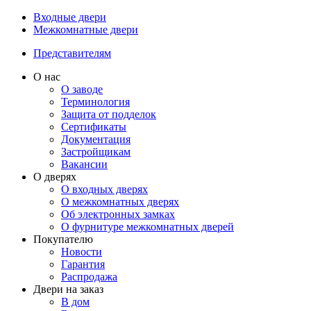
Входные двери
Межкомнатные двери
Представителям
О нас
О заводе
Терминология
Защита от подделок
Сертификаты
Документация
Застройщикам
Вакансии
О дверях
О входных дверях
О межкомнатных дверях
Об электронных замках
О фурнитуре межкомнатных дверей
Покупателю
Новости
Гарантия
Распродажа
Двери на заказ
В дом