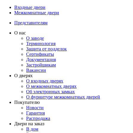
Входные двери
Межкомнатные двери
Представителям
О нас
О заводе
Терминология
Защита от подделок
Сертификаты
Документация
Застройщикам
Вакансии
О дверях
О входных дверях
О межкомнатных дверях
Об электронных замках
О фурнитуре межкомнатных дверей
Покупателю
Новости
Гарантия
Распродажа
Двери на заказ
В дом