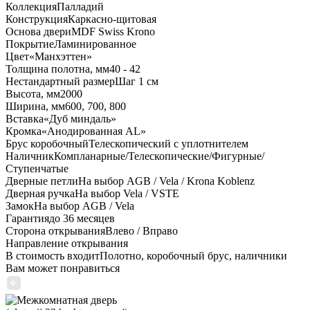
Коллекция
Палладий
Конструкция
Каркасно-щитовая
Основа двери
MDF Swiss Krono
Покрытие
Ламинированное
Цвет
«Манхэттен»
Толщина полотна, мм
40 - 42
Нестандартный размер
Шаг 1 см
Высота, мм
2000
Ширина, мм
600, 700, 800
Вставка
«Дуб миндаль»
Кромка
«Анодированная AL»
Брус коробочный
Телескопический с уплотнителем
Наличник
Компланарные/Телескопические/Фигурные/
Ступенчатые
Дверные петли
На выбор AGB / Vela / Krona Koblenz
Дверная ручка
На выбор Vela / VSTE
Замок
На выбор AGB / Vela
Гарантия
до 36 месяцев
Сторона открывания
Влево / Вправо
Направление открывания
В стоимость входит
Полотно, коробочный брус, наличники
Вам может понравиться