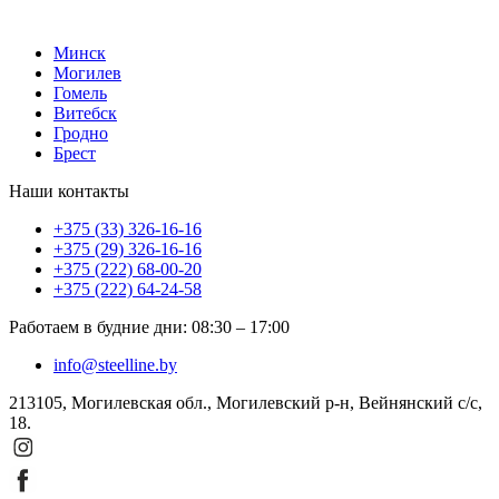
Минск
Могилев
Гомель
Витебск
Гродно
Брест
Наши контакты
+375 (33) 326-16-16
+375 (29) 326-16-16
+375 (222) 68-00-20
+375 (222) 64-24-58
Работаем в будние дни
:
08:30
–
17:00
info@steelline.by
213105, Могилевская обл., Могилевский р-н, Вейнянский с/с,
18.