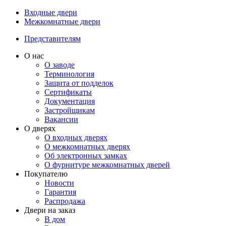
Входные двери
Межкомнатные двери
Представителям
О нас
О заводе
Терминология
Защита от подделок
Сертификаты
Документация
Застройщикам
Вакансии
О дверях
О входных дверях
О межкомнатных дверях
Об электронных замках
О фурнитуре межкомнатных дверей
Покупателю
Новости
Гарантия
Распродажа
Двери на заказ
В дом