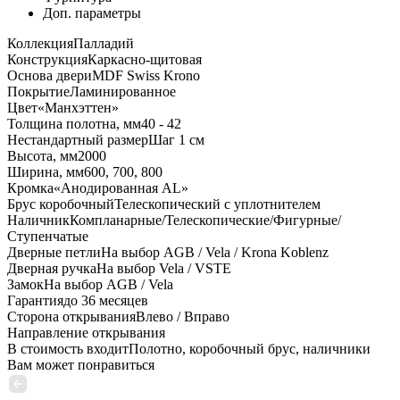
Доп. параметры
Коллекция
Палладий
Конструкция
Каркасно-щитовая
Основа двери
MDF Swiss Krono
Покрытие
Ламинированное
Цвет
«Манхэттен»
Толщина полотна, мм
40 - 42
Нестандартный размер
Шаг 1 см
Высота, мм
2000
Ширина, мм
600, 700, 800
Кромка
«Анодированная AL»
Брус коробочный
Телескопический с уплотнителем
Наличник
Компланарные/Телескопические/Фигурные/
Ступенчатые
Дверные петли
На выбор AGB / Vela / Krona Koblenz
Дверная ручка
На выбор Vela / VSTE
Замок
На выбор AGB / Vela
Гарантия
до 36 месяцев
Сторона открывания
Влево / Вправо
Направление открывания
В стоимость входит
Полотно, коробочный брус, наличники
Вам может понравиться