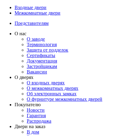
Входные двери
Межкомнатные двери
Представителям
О нас
О заводе
Терминология
Защита от подделок
Сертификаты
Документация
Застройщикам
Вакансии
О дверях
О входных дверях
О межкомнатных дверях
Об электронных замках
О фурнитуре межкомнатных дверей
Покупателю
Новости
Гарантия
Распродажа
Двери на заказ
В дом