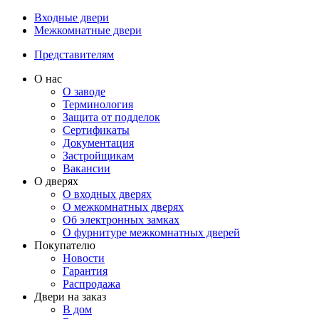
Входные двери
Межкомнатные двери
Представителям
О нас
О заводе
Терминология
Защита от подделок
Сертификаты
Документация
Застройщикам
Вакансии
О дверях
О входных дверях
О межкомнатных дверях
Об электронных замках
О фурнитуре межкомнатных дверей
Покупателю
Новости
Гарантия
Распродажа
Двери на заказ
В дом