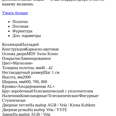
вашему желанию.
Узнать больше
Полотно
Погонаж
Фурнитура
Доп. параметры
Коллекция
Палладий
Конструкция
Каркасно-щитовая
Основа двери
MDF Swiss Krono
Покрытие
Ламинированное
Цвет
«Магнолия»
Толщина полотна, мм
40 - 42
Нестандартный размер
Шаг 1 см
Высота, мм
2000
Ширина, мм
600, 700, 800
Кромка
«Анодированная AL»
Брус коробочный
Телескопический с уплотнителем
Наличник
Компланарные/Телескопические/Фигурные/
Ступенчатые
Дверные петли
На выбор AGB / Vela / Krona Koblenz
Дверная ручка
На выбор Vela / VSTE
Замок
На выбор AGB / Vela