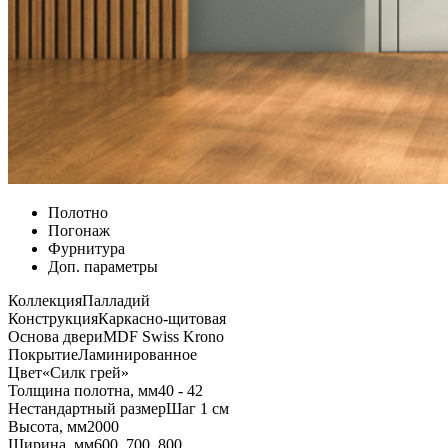
Полотно
Погонаж
Фурнитура
Доп. параметры
Коллекция
Палладий
Конструкция
Каркасно-щитовая
Основа двери
MDF Swiss Krono
Покрытие
Ламинированное
Цвет
«Силк грей»
Толщина полотна, мм
40 - 42
Нестандартный размер
Шаг 1 см
Высота, мм
2000
Ширина, мм
600, 700, 800