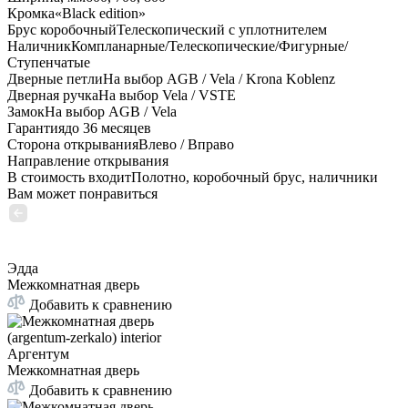
Кромка
«Black edition»
Брус коробочный
Телескопический с уплотнителем
Наличник
Компланарные/Телескопические/Фигурные/
Ступенчатые
Дверные петли
На выбор AGB / Vela / Krona Koblenz
Дверная ручка
На выбор Vela / VSTE
Замок
На выбор AGB / Vela
Гарантия
до 36 месяцев
Сторона открывания
Влево / Вправо
Направление открывания
В стоимость входит
Полотно, коробочный брус, наличники
Вам может понравиться
Эдда
Межкомнатная дверь
Добавить к сравнению
Аргентум
Межкомнатная дверь
Добавить к сравнению