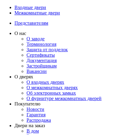
Входные двери
Межкомнатные двери
Представителям
О нас
О заводе
Терминология
Защита от подделок
Сертификаты
Документация
Застройщикам
Вакансии
О дверях
О входных дверях
О межкомнатных дверях
Об электронных замках
О фурнитуре межкомнатных дверей
Покупателю
Новости
Гарантия
Распродажа
Двери на заказ
В дом