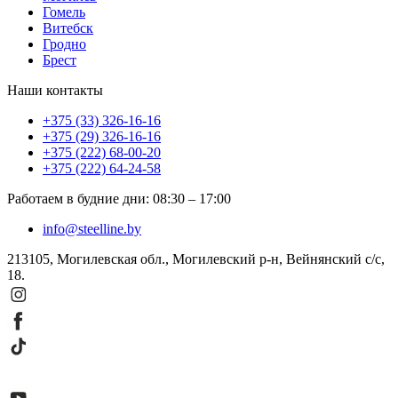
Гомель
Витебск
Гродно
Брест
Наши контакты
+375 (33) 326-16-16
+375 (29) 326-16-16
+375 (222) 68-00-20
+375 (222) 64-24-58
Работаем в будние дни
:
08:30
–
17:00
info@steelline.by
213105, Могилевская обл., Могилевский р-н, Вейнянский с/с,
18.