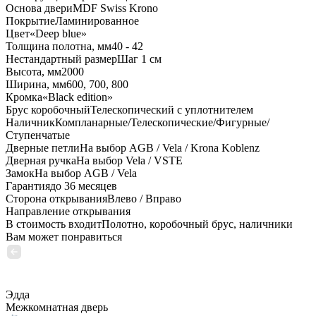
Основа двери
MDF Swiss Krono
Покрытие
Ламинированное
Цвет
«Deep blue»
Толщина полотна, мм
40 - 42
Нестандартный размер
Шаг 1 см
Высота, мм
2000
Ширина, мм
600, 700, 800
Кромка
«Black edition»
Брус коробочный
Телескопический с уплотнителем
Наличник
Компланарные/Телескопические/Фигурные/
Ступенчатые
Дверные петли
На выбор AGB / Vela / Krona Koblenz
Дверная ручка
На выбор Vela / VSTE
Замок
На выбор AGB / Vela
Гарантия
до 36 месяцев
Сторона открывания
Влево / Вправо
Направление открывания
В стоимость входит
Полотно, коробочный брус, наличники
Вам может понравиться
Эдда
Межкомнатная дверь