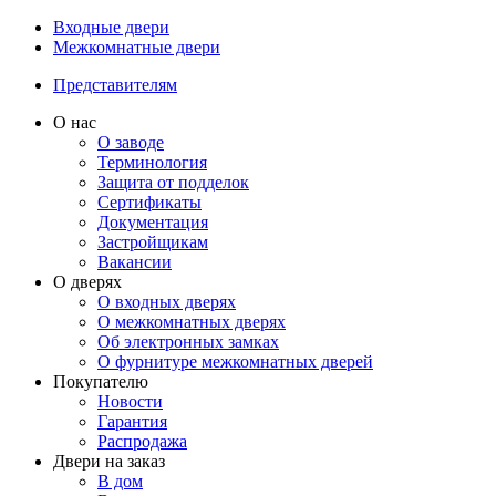
Входные двери
Межкомнатные двери
Представителям
О нас
О заводе
Терминология
Защита от подделок
Сертификаты
Документация
Застройщикам
Вакансии
О дверях
О входных дверях
О межкомнатных дверях
Об электронных замках
О фурнитуре межкомнатных дверей
Покупателю
Новости
Гарантия
Распродажа
Двери на заказ
В дом