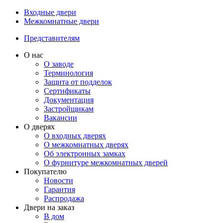
Входные двери
Межкомнатные двери
Представителям
О нас
О заводе
Терминология
Защита от подделок
Сертификаты
Документация
Застройщикам
Вакансии
О дверях
О входных дверях
О межкомнатных дверях
Об электронных замках
О фурнитуре межкомнатных дверей
Покупателю
Новости
Гарантия
Распродажа
Двери на заказ
В дом