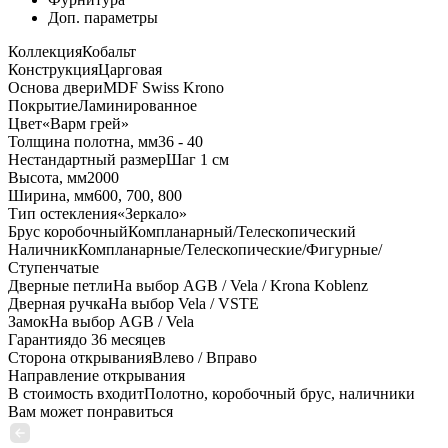
Доп. параметры
Коллекция
Кобальт
Конструкция
Царговая
Основа двери
MDF Swiss Krono
Покрытие
Ламинированное
Цвет
«Варм грей»
Толщина полотна, мм
36 - 40
Нестандартный размер
Шаг 1 см
Высота, мм
2000
Ширина, мм
600, 700, 800
Тип остекления
«Зеркало»
Брус коробочный
Компланарный/Телескопический
Наличник
Компланарные/Телескопические/Фигурные/
Ступенчатые
Дверные петли
На выбор AGB / Vela / Krona Koblenz
Дверная ручка
На выбор Vela / VSTE
Замок
На выбор AGB / Vela
Гарантия
до 36 месяцев
Сторона открывания
Влево / Вправо
Направление открывания
В стоимость входит
Полотно, коробочный брус, наличники
Вам может понравиться