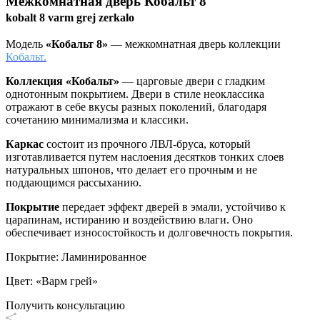
Межкомнатная дверь
Кобальт 8
kobalt 8 varm grej zerkalo
Модель
«Кобальт 8»
— межкомнатная дверь коллекции
Кобальт.
Коллекция «Кобальт»
—
царговые двери с гладким
однотонным покрытием. Двери в стиле неоклассика
отражают в себе вкусы разных поколений, благодаря
сочетанию минимализма и классики.
Каркас
состоит из прочного ЛВЛ-бруса, который
изготавливается путем наслоения десятков тонких слоев
натуральных шпонов, что делает его прочным и не
поддающимся рассыханию.
Покрытие
передает эффект дверей в эмали, устойчиво к
царапинам, истиранию и воздействию влаги. Оно
обеспечивает износостойкость и долговечность покрытия.
Покрытие
:
Ламинированное
Цвет
:
«Варм грей»
Получить консультацию