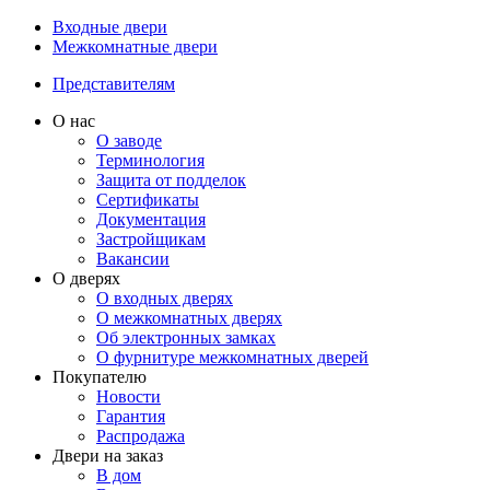
Входные двери
Межкомнатные двери
Представителям
О нас
О заводе
Терминология
Защита от подделок
Сертификаты
Документация
Застройщикам
Вакансии
О дверях
О входных дверях
О межкомнатных дверях
Об электронных замках
О фурнитуре межкомнатных дверей
Покупателю
Новости
Гарантия
Распродажа
Двери на заказ
В дом