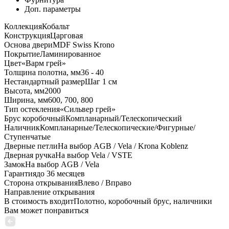
Доп. параметры
Коллекция
Кобальт
Конструкция
Царговая
Основа двери
MDF Swiss Krono
Покрытие
Ламинированное
Цвет
«Варм грей»
Толщина полотна, мм
36 - 40
Нестандартный размер
Шаг 1 см
Высота, мм
2000
Ширина, мм
600, 700, 800
Тип остекления
«Сильвер грей»
Брус коробочный
Компланарный/Телескопический
Наличник
Компланарные/Телескопические/Фигурные/
Ступенчатые
Дверные петли
На выбор AGB / Vela / Krona Koblenz
Дверная ручка
На выбор Vela / VSTE
Замок
На выбор AGB / Vela
Гарантия
до 36 месяцев
Сторона открывания
Влево / Вправо
Направление открывания
В стоимость входит
Полотно, коробочный брус, наличники
Вам может понравиться