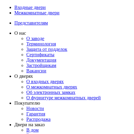
Входные двери
Межкомнатные двери
Представителям
О нас
О заводе
Терминология
Защита от подделок
Сертификаты
Документация
Застройщикам
Вакансии
О дверях
О входных дверях
О межкомнатных дверях
Об электронных замках
О фурнитуре межкомнатных дверей
Покупателю
Новости
Гарантия
Распродажа
Двери на заказ
В дом