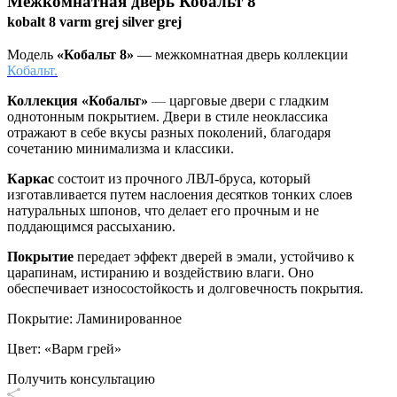
Межкомнатная дверь
Кобальт 8
kobalt 8 varm grej silver grej
Модель
«Кобальт 8»
— межкомнатная дверь коллекции
Кобальт.
Коллекция «Кобальт»
—
царговые двери с гладким
однотонным покрытием. Двери в стиле неоклассика
отражают в себе вкусы разных поколений, благодаря
сочетанию минимализма и классики.
Каркас
состоит из прочного ЛВЛ-бруса, который
изготавливается путем наслоения десятков тонких слоев
натуральных шпонов, что делает его прочным и не
поддающимся рассыханию.
Покрытие
передает эффект дверей в эмали, устойчиво к
царапинам, истиранию и воздействию влаги. Оно
обеспечивает износостойкость и долговечность покрытия.
Покрытие
:
Ламинированное
Цвет
:
«Варм грей»
Получить консультацию