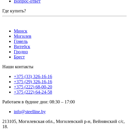
Вопрос-ответ
Где купить?
Минск
Могилев
Гомель
Витебск
Гродно
Брест
Наши контакты
+375 (33) 326-16-16
+375 (29) 326-16-16
+375 (222) 68-00-20
+375 (222) 64-24-58
Работаем в будние дни
:
08:30
–
17:00
info@steelline.by
213105, Могилевская обл., Могилевский р-н, Вейнянский с/с,
18.