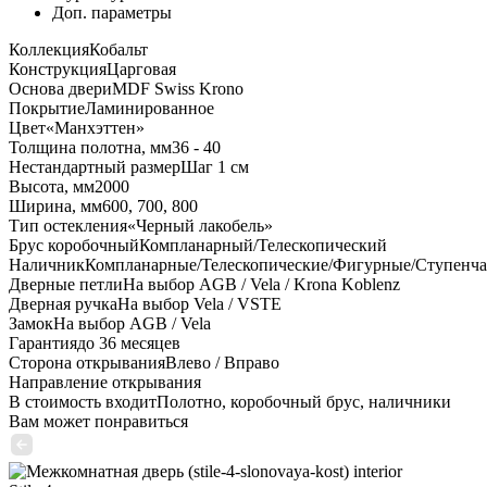
Доп. параметры
Коллекция
Кобальт
Конструкция
Царговая
Основа двери
MDF Swiss Krono
Покрытие
Ламинированное
Цвет
«Манхэттен»
Толщина полотна, мм
36 - 40
Нестандартный размер
Шаг 1 см
Высота, мм
2000
Ширина, мм
600, 700, 800
Тип остекления
«Черный лакобель»
Брус коробочный
Компланарный/Телескопический
Наличник
Компланарные/Телескопические/Фигурные/Ступенч
Дверные петли
На выбор AGB / Vela / Krona Koblenz
Дверная ручка
На выбор Vela / VSTE
Замок
На выбор AGB / Vela
Гарантия
до 36 месяцев
Сторона открывания
Влево / Вправо
Направление открывания
В стоимость входит
Полотно, коробочный брус, наличники
Вам может понравиться