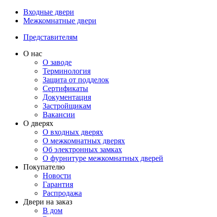
Входные двери
Межкомнатные двери
Представителям
О нас
О заводе
Терминология
Защита от подделок
Сертификаты
Документация
Застройщикам
Вакансии
О дверях
О входных дверях
О межкомнатных дверях
Об электронных замках
О фурнитуре межкомнатных дверей
Покупателю
Новости
Гарантия
Распродажа
Двери на заказ
В дом