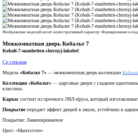
Изображение моделей носит иллюстративный характер. Формирование и подбо
Межкомнатная дверь
Кобальт 7
Kobalt-7-manhetten-chernyj-lakobel
Со стеклом
Модель
«Кобальт 7»
— межкомнатная дверь коллекции
Кобальт
Коллекция «Кобальт»
—
царговые двери с гладким однотонны
классики.
Каркас
состоит из прочного ЛВЛ-бруса, который изготавливае
Покрытие
передает эффект дверей в эмали, устойчиво к цара
Покрытие
:
Ламинированное
Цвет
:
«Манхэттен»