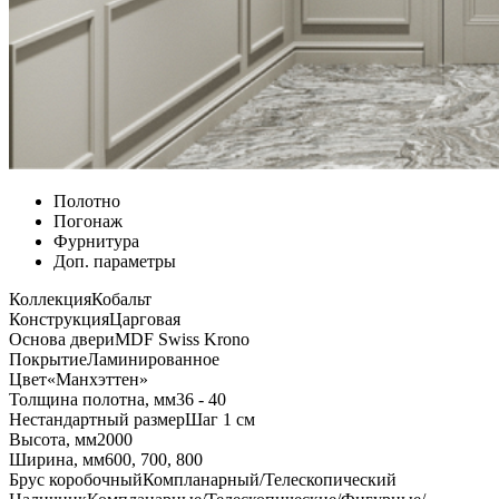
Полотно
Погонаж
Фурнитура
Доп. параметры
Коллекция
Кобальт
Конструкция
Царговая
Основа двери
MDF Swiss Krono
Покрытие
Ламинированное
Цвет
«Манхэттен»
Толщина полотна, мм
36 - 40
Нестандартный размер
Шаг 1 см
Высота, мм
2000
Ширина, мм
600, 700, 800
Брус коробочный
Компланарный/Телескопический