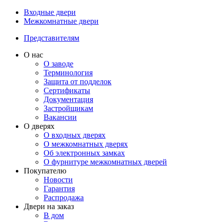
Входные двери
Межкомнатные двери
Представителям
О нас
О заводе
Терминология
Защита от подделок
Сертификаты
Документация
Застройщикам
Вакансии
О дверях
О входных дверях
О межкомнатных дверях
Об электронных замках
О фурнитуре межкомнатных дверей
Покупателю
Новости
Гарантия
Распродажа
Двери на заказ
В дом