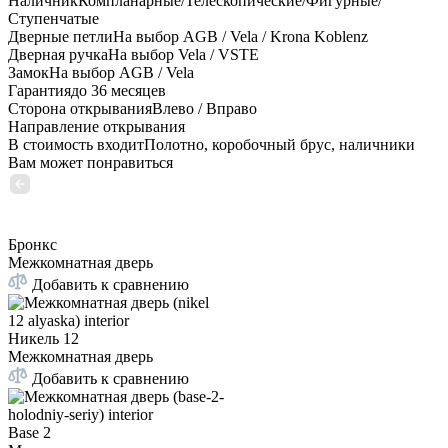
Наличник
Компланарные/Телескопические/Фигурные/
Ступенчатые
Дверные петли
На выбор AGB / Vela / Krona Koblenz
Дверная ручка
На выбор Vela / VSTE
Замок
На выбор AGB / Vela
Гарантия
до 36 месяцев
Сторона открывания
Влево / Вправо
Направление открывания
В стоимость входит
Полотно, коробочный брус, наличники
Вам может понравиться
Бронкс
Межкомнатная дверь
Добавить к сравнению
Никель 12
Межкомнатная дверь
Добавить к сравнению
Base 2