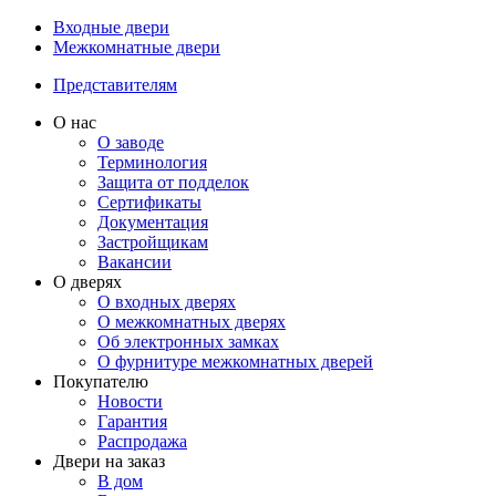
Входные двери
Межкомнатные двери
Представителям
О нас
О заводе
Терминология
Защита от подделок
Сертификаты
Документация
Застройщикам
Вакансии
О дверях
О входных дверях
О межкомнатных дверях
Об электронных замках
О фурнитуре межкомнатных дверей
Покупателю
Новости
Гарантия
Распродажа
Двери на заказ
В дом