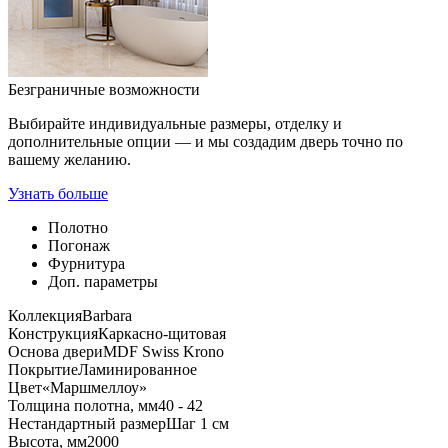
Безграничные возможности
Выбирайте индивидуальные размеры, отделку и
дополнительные опции — и мы создадим дверь точно по
вашему желанию.
Узнать больше
Полотно
Погонаж
Фурнитура
Доп. параметры
Коллекция
Barbara
Конструкция
Каркасно-щитовая
Основа двери
MDF Swiss Krono
Покрытие
Ламинированное
Цвет
«Маршмеллоу»
Толщина полотна, мм
40 - 42
Нестандартный размер
Шаг 1 см
Высота, мм
2000