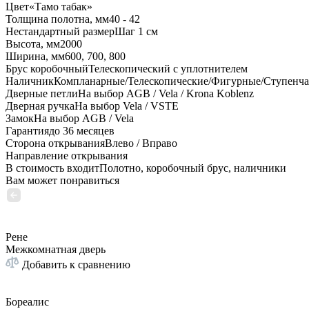
Цвет
«Тамо табак»
Толщина полотна, мм
40 - 42
Нестандартный размер
Шаг 1 см
Высота, мм
2000
Ширина, мм
600, 700, 800
Брус коробочный
Телескопический с уплотнителем
Наличник
Компланарные/Телескопические/Фигурные/Ступенч
Дверные петли
На выбор AGB / Vela / Krona Koblenz
Дверная ручка
На выбор Vela / VSTE
Замок
На выбор AGB / Vela
Гарантия
до 36 месяцев
Сторона открывания
Влево / Вправо
Направление открывания
В стоимость входит
Полотно, коробочный брус, наличники
Вам может понравиться
Рене
Межкомнатная дверь
Добавить к сравнению
Бореалис