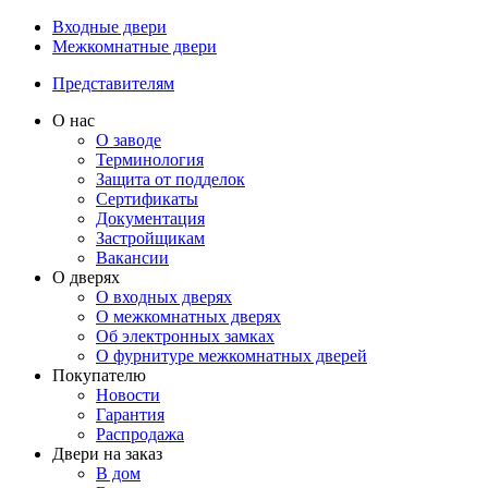
Входные двери
Межкомнатные двери
Представителям
О нас
О заводе
Терминология
Защита от подделок
Сертификаты
Документация
Застройщикам
Вакансии
О дверях
О входных дверях
О межкомнатных дверях
Об электронных замках
О фурнитуре межкомнатных дверей
Покупателю
Новости
Гарантия
Распродажа
Двери на заказ
В дом