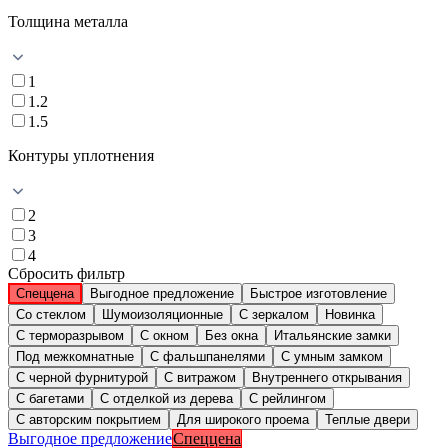
Толщина металла
1
1.2
1.5
Контуры уплотнения
2
3
4
Сбросить фильтр
Спеццена
Выгодное предложение
Быстрое изготовление
Со стеклом
Шумоизоляционные
С зеркалом
Новинка
С терморазрывом
С окном
Без окна
Итальянские замки
Под межкомнатные
С фальшпанелями
С умным замком
С черной фурнитурой
С витражом
Внутреннего открывания
С багетами
С отделкой из дерева
С рейлингом
С авторским покрытием
Для широкого проема
Теплые двери
Выгодное предложение
Спеццена