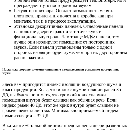
Утеплитель не только предупреждает теплопотери, но и
преграждает путь посторонним звукам.
Регулятор притвора. Он дает возможность менять
плотность прилегания полотна в коробке как при
монтаже, так и в процессе эксплуатации.
Установка декоративных панелей. Отделочные панели
на полотне двери играют и эстетическую, и
функциональную роль. Чем толще МДФ панели, тем
лучше они изолируют помещение от посторонних
звуков. Если панели установлены только с одной
стороны, изоляция будет хуже, чем при их двустороннем
расположении.
Насколько хорошо шумоизоляционные входные двери устраняют посторонние
звуки
Здесь вам пригодится индекс изоляции воздушного шума и
класс продукции. Зная, что индекс шумоизоляции равен 35
Дб, вы будете понимать, что громкий крик снаружи
помещения внутри будет слышен как обычная речь. Если
индекс равен 40 Дб, этот же крик внутри будет слышен не
громче шелеста листвы. Минимально приемлемый индекс
шумоизоляции – 32 Дб.
В каталоге «Стальной линии» представлены двери различных