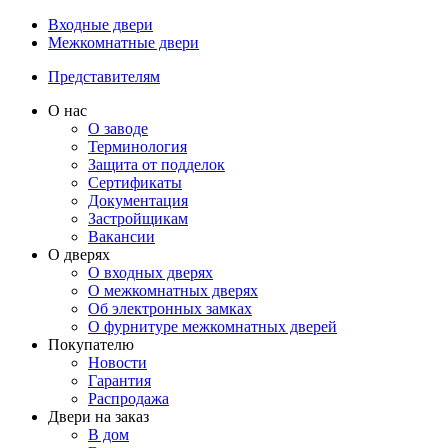
Входные двери
Межкомнатные двери
Представителям
О нас
О заводе
Терминология
Защита от подделок
Сертификаты
Документация
Застройщикам
Вакансии
О дверях
О входных дверях
О межкомнатных дверях
Об электронных замках
О фурнитуре межкомнатных дверей
Покупателю
Новости
Гарантия
Распродажа
Двери на заказ
В дом