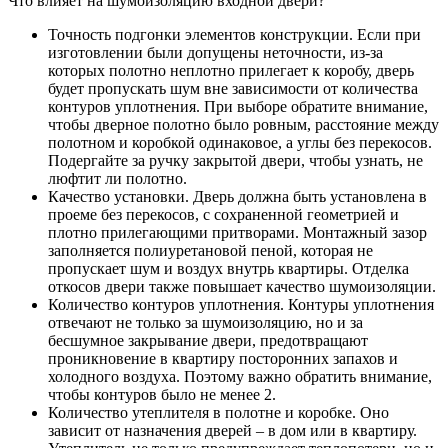
Что влияет на шумоизоляцию входной двери?
Точность подгонки элементов конструкции. Если при
изготовлении были допущены неточности, из-за
которых полотно неплотно прилегает к коробу, дверь
будет пропускать шум вне зависимости от количества
контуров уплотнения. При выборе обратите внимание,
чтобы дверное полотно было ровным, расстояние между
полотном и коробкой одинаковое, а углы без перекосов.
Подергайте за ручку закрытой двери, чтобы узнать, не
люфтит ли полотно.
Качество установки. Дверь должна быть установлена в
проеме без перекосов, с сохраненной геометрией и
плотно прилегающими притворами. Монтажный зазор
заполняется полиуретановой пеной, которая не
пропускает шум и воздух внутрь квартиры. Отделка
откосов двери также повышает качество шумоизоляции.
Количество контуров уплотнения. Контуры уплотнения
отвечают не только за шумоизоляцию, но и за
бесшумное закрывание двери, предотвращают
проникновение в квартиру посторонних запахов и
холодного воздуха. Поэтому важно обратить внимание,
чтобы контуров было не менее 2.
Количество утеплителя в полотне и коробке. Оно
зависит от назначения дверей – в дом или в квартиру.