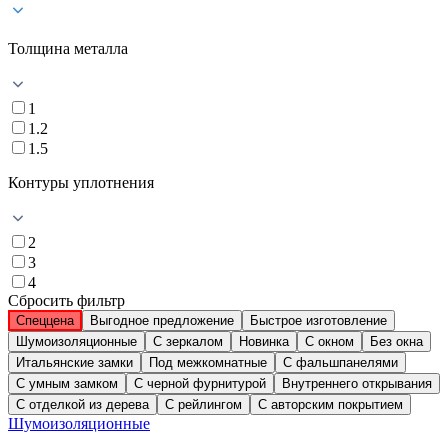
Толщина металла
1
1.2
1.5
Контуры уплотнения
2
3
4
Сбросить фильтр
Спеццена
Выгодное предложение
Быстрое изготовление
Шумоизоляционные
С зеркалом
Новинка
С окном
Без окна
Итальянские замки
Под межкомнатные
С фальшпанелями
С умным замком
С черной фурнитурой
Внутреннего открывания
С отделкой из дерева
С рейлингом
С авторским покрытием
Шумоизоляционные