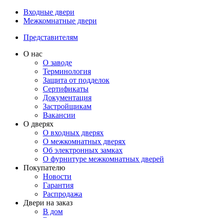
Входные двери
Межкомнатные двери
Представителям
О нас
О заводе
Терминология
Защита от подделок
Сертификаты
Документация
Застройщикам
Вакансии
О дверях
О входных дверях
О межкомнатных дверях
Об электронных замках
О фурнитуре межкомнатных дверей
Покупателю
Новости
Гарантия
Распродажа
Двери на заказ
В дом