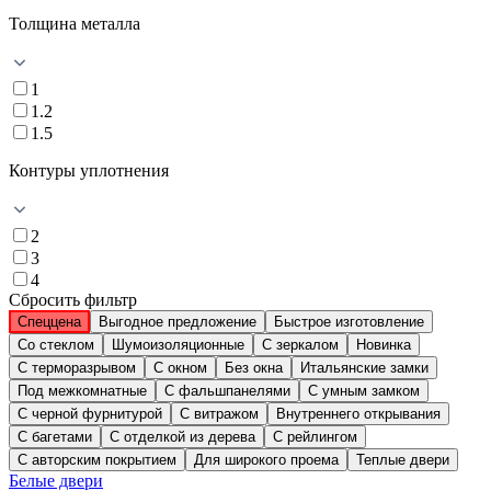
Толщина металла
1
1.2
1.5
Контуры уплотнения
2
3
4
Сбросить фильтр
Спеццена
Выгодное предложение
Быстрое изготовление
Со стеклом
Шумоизоляционные
С зеркалом
Новинка
С терморазрывом
С окном
Без окна
Итальянские замки
Под межкомнатные
С фальшпанелями
С умным замком
С черной фурнитурой
С витражом
Внутреннего открывания
С багетами
С отделкой из дерева
С рейлингом
С авторским покрытием
Для широкого проема
Теплые двери
Белые двери