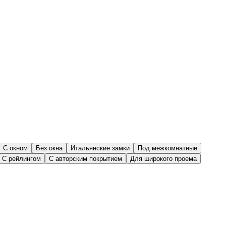
С окном
Без окна
Итальянские замки
Под межкомнатные
С рейлингом
С авторским покрытием
Для широкого проема