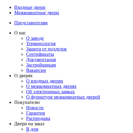
Входные двери
Межкомнатные двери
Представителям
О нас
О заводе
Терминология
Защита от подделок
Сертификаты
Документация
Застройщикам
Вакансии
О дверях
О входных дверях
О межкомнатных дверях
Об электронных замках
О фурнитуре межкомнатных дверей
Покупателю
Новости
Гарантия
Распродажа
Двери на заказ
В дом