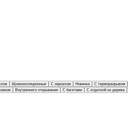
клом
Шумоизоляционные
С зеркалом
Новинка
С терморазрывом
тражом
Внутреннего открывания
С багетами
С отделкой из дерева