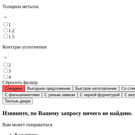
Толщина металла
1
1.2
1.5
Контуры уплотнения
2
3
4
Сбросить фильтр
Спеццена
Выгодное предложение
Быстрое изготовление
Со сте
С фальшпанелями
С умным замком
С черной фурнитурой
С ви
Теплые двери
Извините, по Вашему запросу ничего не найдено.
Вам может понравиться
В квартиру