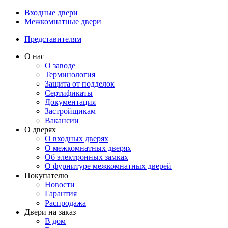
Входные двери
Межкомнатные двери
Представителям
О нас
О заводе
Терминология
Защита от подделок
Сертификаты
Документация
Застройщикам
Вакансии
О дверях
О входных дверях
О межкомнатных дверях
Об электронных замках
О фурнитуре межкомнатных дверей
Покупателю
Новости
Гарантия
Распродажа
Двери на заказ
В дом