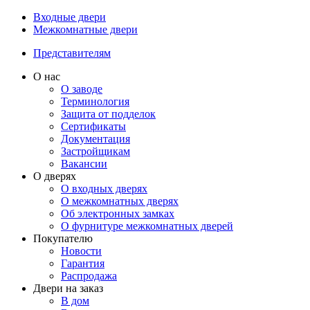
Входные двери
Межкомнатные двери
Представителям
О нас
О заводе
Терминология
Защита от подделок
Сертификаты
Документация
Застройщикам
Вакансии
О дверях
О входных дверях
О межкомнатных дверях
Об электронных замках
О фурнитуре межкомнатных дверей
Покупателю
Новости
Гарантия
Распродажа
Двери на заказ
В дом