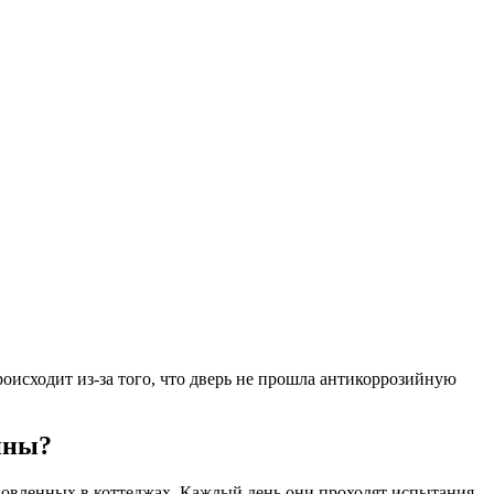
оисходит из-за того, что дверь не прошла антикоррозийную
ины?
тановленных в коттеджах. Каждый день они проходят испытания