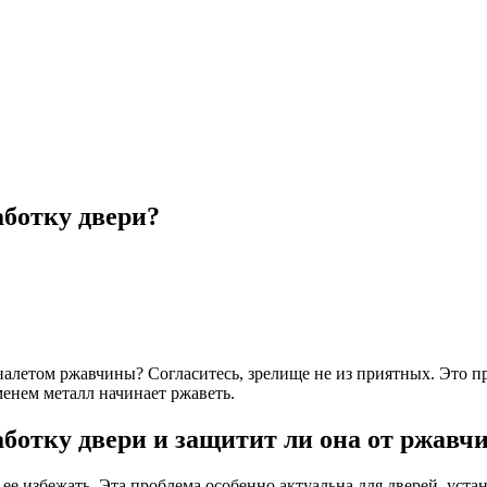
аботку двери?
алетом ржавчины? Согласитесь, зрелище не из приятных. Это пр
енем металл начинает ржаветь.
ботку двери и защитит ли она от ржавч
к ее избежать. Эта проблема особенно актуальна для дверей, ус