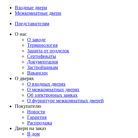
Входные двери
Межкомнатные двери
Представителям
О нас
О заводе
Терминология
Защита от подделок
Сертификаты
Документация
Застройщикам
Вакансии
О дверях
О входных дверях
О межкомнатных дверях
Об электронных замках
О фурнитуре межкомнатных дверей
Покупателю
Новости
Гарантия
Распродажа
Двери на заказ
В дом