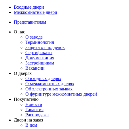
Входные двери
Межкомнатные двери
Представителям
О нас
О заводе
Терминология
Защита от подделок
Сертификаты
Документация
Застройщикам
Вакансии
О дверях
О входных дверях
О межкомнатных дверях
Об электронных замках
О фурнитуре межкомнатных дверей
Покупателю
Новости
Гарантия
Распродажа
Двери на заказ
В дом