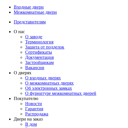
Входные двери
Межкомнатные двери
Представителям
О нас
О заводе
Терминология
Защита от подделок
Сертификаты
Документация
Застройщикам
Вакансии
О дверях
О входных дверях
О межкомнатных дверях
Об электронных замках
О фурнитуре межкомнатных дверей
Покупателю
Новости
Гарантия
Распродажа
Двери на заказ
В дом