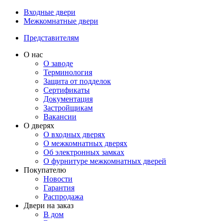
Входные двери
Межкомнатные двери
Представителям
О нас
О заводе
Терминология
Защита от подделок
Сертификаты
Документация
Застройщикам
Вакансии
О дверях
О входных дверях
О межкомнатных дверях
Об электронных замках
О фурнитуре межкомнатных дверей
Покупателю
Новости
Гарантия
Распродажа
Двери на заказ
В дом