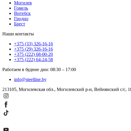
Могилев
Гомель
Витебск
Гродно
Брест
Наши контакты
+375 (33) 326-16-16
+375 (29) 326-16-16
+375 (222) 68-00-20
+375 (222) 64-24-58
Работаем в будние дни
:
08:30
–
17:00
info@steelline.by
213105, Могилевская обл., Могилевский р-н, Вейнянский с/с, 1