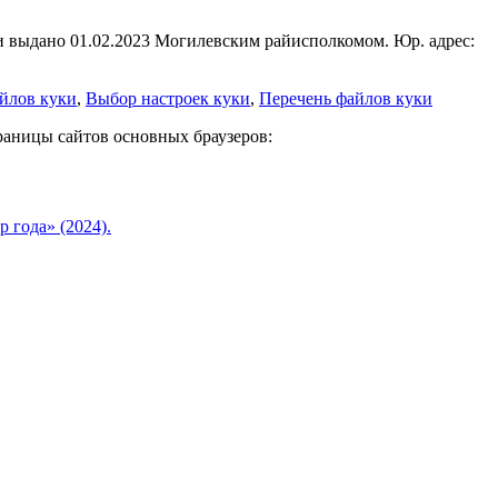
и выдано 01.02.2023 Могилевским райисполкомом. Юр. адрес:
йлов куки
,
Выбор настроек куки
,
Перечень файлов куки
раницы сайтов основных браузеров:
 года» (2024).