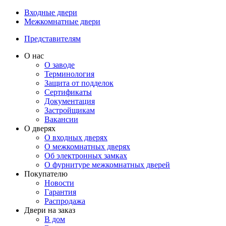
Входные двери
Межкомнатные двери
Представителям
О нас
О заводе
Терминология
Защита от подделок
Сертификаты
Документация
Застройщикам
Вакансии
О дверях
О входных дверях
О межкомнатных дверях
Об электронных замках
О фурнитуре межкомнатных дверей
Покупателю
Новости
Гарантия
Распродажа
Двери на заказ
В дом