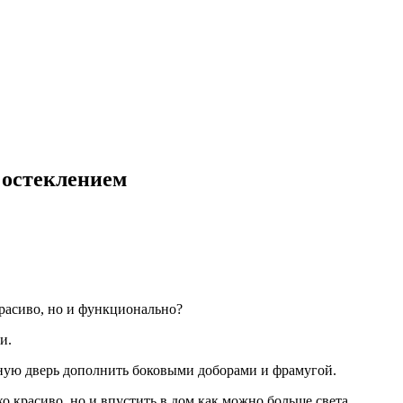
 остеклением
расиво, но и функционально?
и.
тную дверь дополнить боковыми доборами и фрамугой.
о красиво, но и впустить в дом как можно больше света.