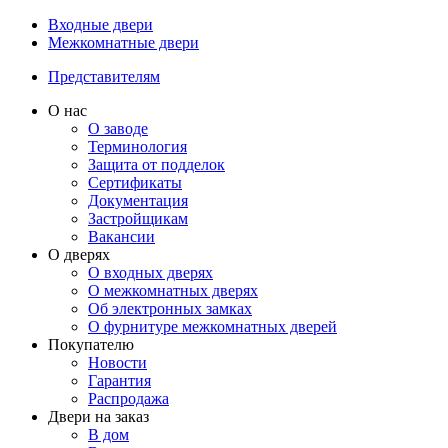
Входные двери
Межкомнатные двери
Представителям
О нас
О заводе
Терминология
Защита от подделок
Сертификаты
Документация
Застройщикам
Вакансии
О дверях
О входных дверях
О межкомнатных дверях
Об электронных замках
О фурнитуре межкомнатных дверей
Покупателю
Новости
Гарантия
Распродажа
Двери на заказ
В дом