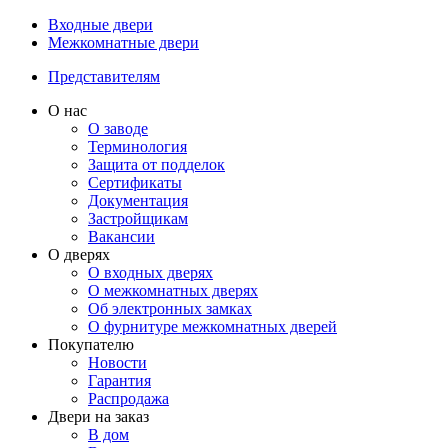
Входные двери
Межкомнатные двери
Представителям
О нас
О заводе
Терминология
Защита от подделок
Сертификаты
Документация
Застройщикам
Вакансии
О дверях
О входных дверях
О межкомнатных дверях
Об электронных замках
О фурнитуре межкомнатных дверей
Покупателю
Новости
Гарантия
Распродажа
Двери на заказ
В дом