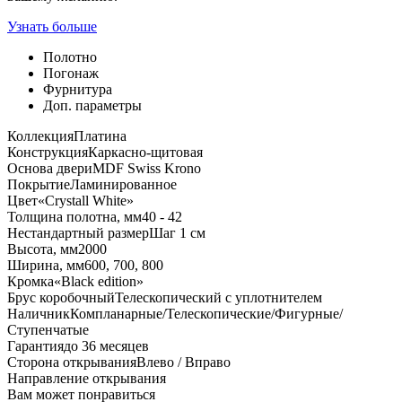
Узнать больше
Полотно
Погонаж
Фурнитура
Доп. параметры
Коллекция
Платина
Конструкция
Каркасно-щитовая
Основа двери
MDF Swiss Krono
Покрытие
Ламинированное
Цвет
«Crystall White»
Толщина полотна, мм
40 - 42
Нестандартный размер
Шаг 1 см
Высота, мм
2000
Ширина, мм
600, 700, 800
Кромка
«Black edition»
Брус коробочный
Телескопический с уплотнителем
Наличник
Компланарные/Телескопические/Фигурные/
Ступенчатые
Гарантия
до 36 месяцев
Сторона открывания
Влево / Вправо
Направление открывания
Вам может понравиться