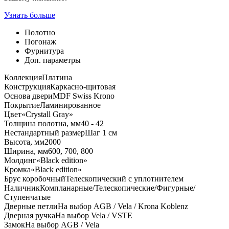
Узнать больше
Полотно
Погонаж
Фурнитура
Доп. параметры
Коллекция
Платина
Конструкция
Каркасно-щитовая
Основа двери
MDF Swiss Krono
Покрытие
Ламинированное
Цвет
«Crystall Gray»
Толщина полотна, мм
40 - 42
Нестандартный размер
Шаг 1 см
Высота, мм
2000
Ширина, мм
600, 700, 800
Молдинг
«Black edition»
Кромка
«Black edition»
Брус коробочный
Телескопический с уплотнителем
Наличник
Компланарные/Телескопические/Фигурные/
Ступенчатые
Дверные петли
На выбор AGB / Vela / Krona Koblenz
Дверная ручка
На выбор Vela / VSTE
Замок
На выбор AGB / Vela