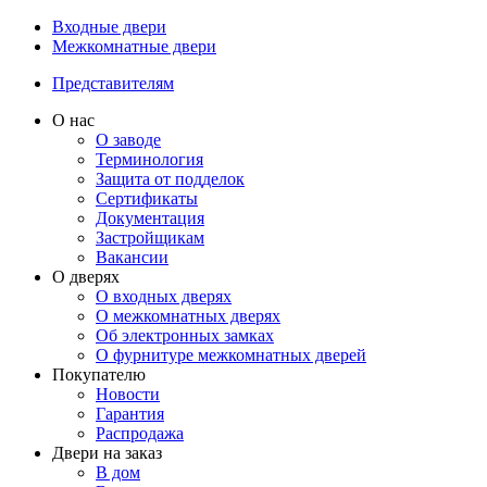
Входные двери
Межкомнатные двери
Представителям
О нас
О заводе
Терминология
Защита от подделок
Сертификаты
Документация
Застройщикам
Вакансии
О дверях
О входных дверях
О межкомнатных дверях
Об электронных замках
О фурнитуре межкомнатных дверей
Покупателю
Новости
Гарантия
Распродажа
Двери на заказ
В дом