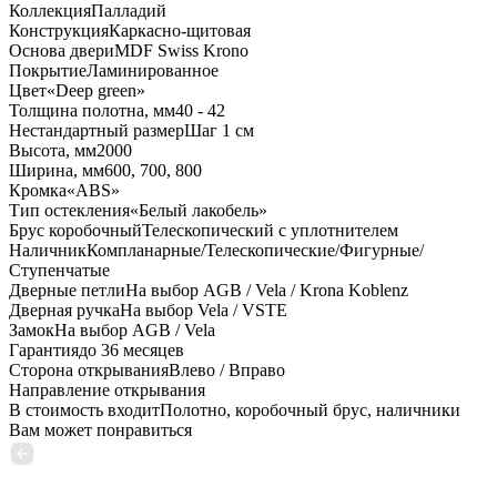
Коллекция
Палладий
Конструкция
Каркасно-щитовая
Основа двери
MDF Swiss Krono
Покрытие
Ламинированное
Цвет
«Deep green»
Толщина полотна, мм
40 - 42
Нестандартный размер
Шаг 1 см
Высота, мм
2000
Ширина, мм
600, 700, 800
Кромка
«ABS»
Тип остекления
«Белый лакобель»
Брус коробочный
Телескопический с уплотнителем
Наличник
Компланарные/Телескопические/Фигурные/
Ступенчатые
Дверные петли
На выбор AGB / Vela / Krona Koblenz
Дверная ручка
На выбор Vela / VSTE
Замок
На выбор AGB / Vela
Гарантия
до 36 месяцев
Сторона открывания
Влево / Вправо
Направление открывания
В стоимость входит
Полотно, коробочный брус, наличники
Вам может понравиться