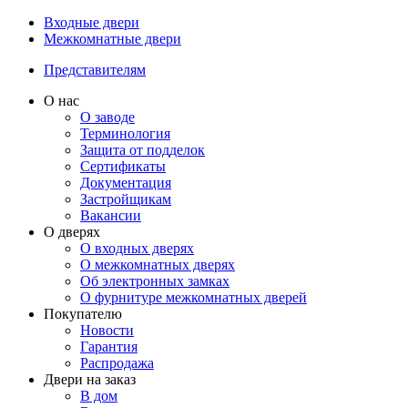
Входные двери
Межкомнатные двери
Представителям
О нас
О заводе
Терминология
Защита от подделок
Сертификаты
Документация
Застройщикам
Вакансии
О дверях
О входных дверях
О межкомнатных дверях
Об электронных замках
О фурнитуре межкомнатных дверей
Покупателю
Новости
Гарантия
Распродажа
Двери на заказ
В дом