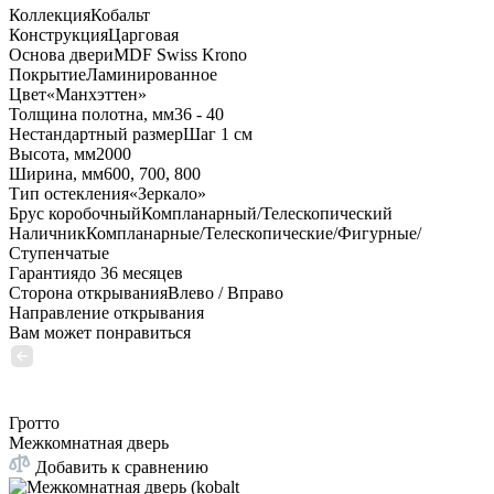
Коллекция
Кобальт
Конструкция
Царговая
Основа двери
MDF Swiss Krono
Покрытие
Ламинированное
Цвет
«Манхэттен»
Толщина полотна, мм
36 - 40
Нестандартный размер
Шаг 1 см
Высота, мм
2000
Ширина, мм
600, 700, 800
Тип остекления
«Зеркало»
Брус коробочный
Компланарный/Телескопический
Наличник
Компланарные/Телескопические/Фигурные/
Ступенчатые
Гарантия
до 36 месяцев
Сторона открывания
Влево / Вправо
Направление открывания
Вам может понравиться
Гротто
Межкомнатная дверь
Добавить к сравнению