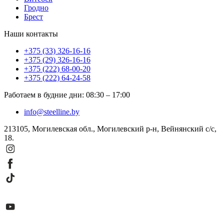
Гродно
Брест
Наши контакты
+375 (33) 326-16-16
+375 (29) 326-16-16
+375 (222) 68-00-20
+375 (222) 64-24-58
Работаем в будние дни
:
08:30
–
17:00
info@steelline.by
213105, Могилевская обл., Могилевский р-н, Вейнянский с/с,
18.