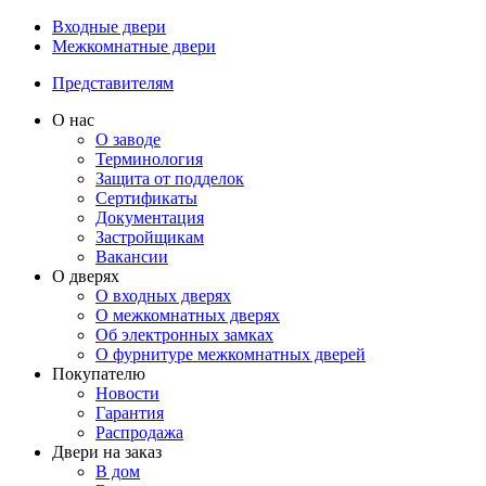
Входные двери
Межкомнатные двери
Представителям
О нас
О заводе
Терминология
Защита от подделок
Сертификаты
Документация
Застройщикам
Вакансии
О дверях
О входных дверях
О межкомнатных дверях
Об электронных замках
О фурнитуре межкомнатных дверей
Покупателю
Новости
Гарантия
Распродажа
Двери на заказ
В дом