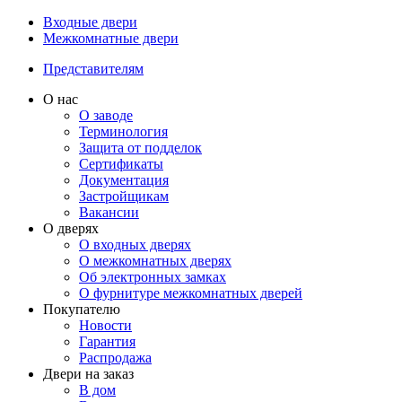
Входные двери
Межкомнатные двери
Представителям
О нас
О заводе
Терминология
Защита от подделок
Сертификаты
Документация
Застройщикам
Вакансии
О дверях
О входных дверях
О межкомнатных дверях
Об электронных замках
О фурнитуре межкомнатных дверей
Покупателю
Новости
Гарантия
Распродажа
Двери на заказ
В дом