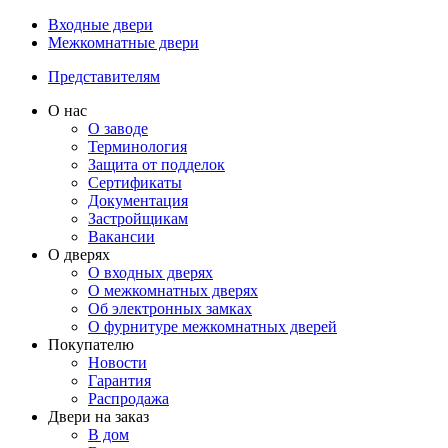
Входные двери
Межкомнатные двери
Представителям
О нас
О заводе
Терминология
Защита от подделок
Сертификаты
Документация
Застройщикам
Вакансии
О дверях
О входных дверях
О межкомнатных дверях
Об электронных замках
О фурнитуре межкомнатных дверей
Покупателю
Новости
Гарантия
Распродажа
Двери на заказ
В дом