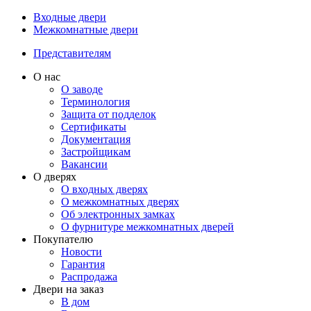
Входные двери
Межкомнатные двери
Представителям
О нас
О заводе
Терминология
Защита от подделок
Сертификаты
Документация
Застройщикам
Вакансии
О дверях
О входных дверях
О межкомнатных дверях
Об электронных замках
О фурнитуре межкомнатных дверей
Покупателю
Новости
Гарантия
Распродажа
Двери на заказ
В дом