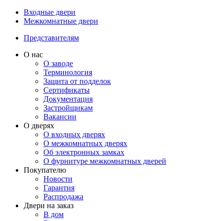
Входные двери
Межкомнатные двери
Представителям
О нас
О заводе
Терминология
Защита от подделок
Сертификаты
Документация
Застройщикам
Вакансии
О дверях
О входных дверях
О межкомнатных дверях
Об электронных замках
О фурнитуре межкомнатных дверей
Покупателю
Новости
Гарантия
Распродажа
Двери на заказ
В дом