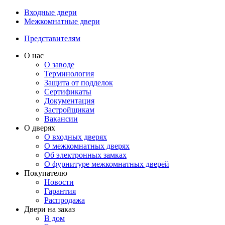
Входные двери
Межкомнатные двери
Представителям
О нас
О заводе
Терминология
Защита от подделок
Сертификаты
Документация
Застройщикам
Вакансии
О дверях
О входных дверях
О межкомнатных дверях
Об электронных замках
О фурнитуре межкомнатных дверей
Покупателю
Новости
Гарантия
Распродажа
Двери на заказ
В дом