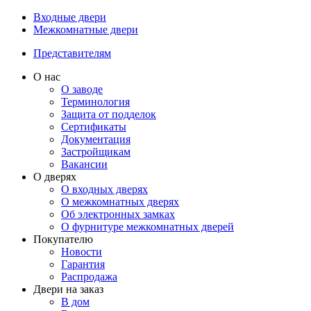
Входные двери
Межкомнатные двери
Представителям
О нас
О заводе
Терминология
Защита от подделок
Сертификаты
Документация
Застройщикам
Вакансии
О дверях
О входных дверях
О межкомнатных дверях
Об электронных замках
О фурнитуре межкомнатных дверей
Покупателю
Новости
Гарантия
Распродажа
Двери на заказ
В дом