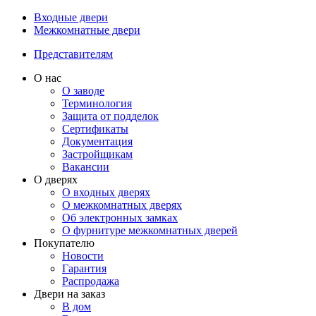
Входные двери
Межкомнатные двери
Представителям
О нас
О заводе
Терминология
Защита от подделок
Сертификаты
Документация
Застройщикам
Вакансии
О дверях
О входных дверях
О межкомнатных дверях
Об электронных замках
О фурнитуре межкомнатных дверей
Покупателю
Новости
Гарантия
Распродажа
Двери на заказ
В дом