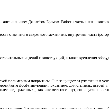
англичанином Джозефом Брамом. Рабочая часть английского за
сть отдельного секретного механизма, внутренняя часть (ротор
 строительных изделий и конструкций, а также крепления обору
аской полимерным покрытием. Она защищает от ржавчины в усл
оррозийным фосфатирующим покрытием. Для стальных дверей, пр
олее подверженных ржавчине мест (все внутренние углы полотна
ткрыть дверь без использования ключа в экстренной ситуации. 