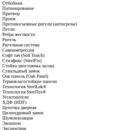
Отбойник
Патинирование
Притвор
Проем
Противосъемные ригели (антисрезы)
Петли
Ребра жесткости
Ригель
Ригельная система
Самоимпрессия
Софт тач (Soft Touch)
Стилфикс (SteelFix)
Стойка хвостовика засова
Сувальдный замок
Оак панель (Oak Panel)
Термовлагостойкие панели
Технология SteelLak®
Технология SteelTex®
Уплотнители
ХДФ (HDF)
Цепочка дверная
Цилиндровый замок
Шумоизоляция
Экошпон
Эксцентрик