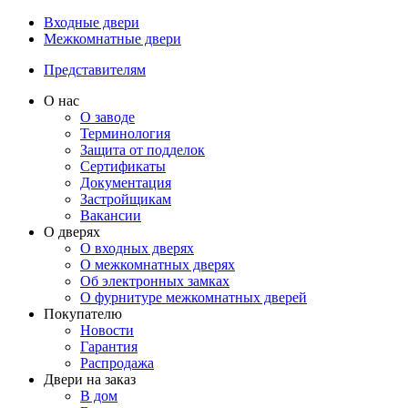
Входные двери
Межкомнатные двери
Представителям
О нас
О заводе
Терминология
Защита от подделок
Сертификаты
Документация
Застройщикам
Вакансии
О дверях
О входных дверях
О межкомнатных дверях
Об электронных замках
О фурнитуре межкомнатных дверей
Покупателю
Новости
Гарантия
Распродажа
Двери на заказ
В дом