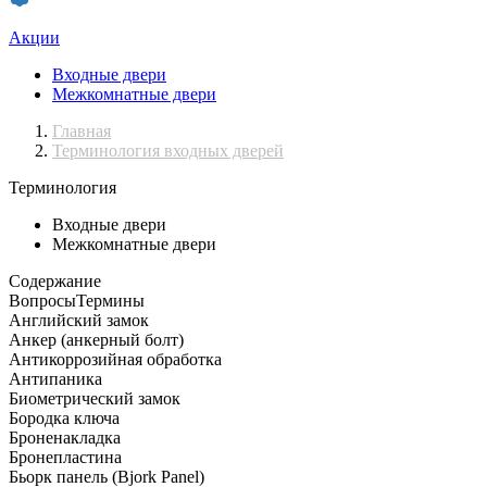
Акции
Входные двери
Межкомнатные двери
Главная
Терминология входных дверей
Терминология
Входные двери
Межкомнатные двери
Содержание
Вопросы
Термины
Английский замок
Анкер (анкерный болт)
Антикоррозийная обработка
Антипаника
Биометрический замок
Бородка ключа
Броненакладка
Бронепластина
Бьорк панель (Bjork Panel)