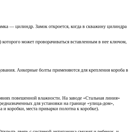
мка — цилиндр. Замок откроется, когда в скважину цилиндра
) которого может проворачиваться вставленным в нее ключом,
дования. Анкерные болты применяются для крепления короба в
овиях повешенной влажности. На заводе «Стальная линия»
едназначенных для установки на границе «улица-дом»,
 и коробки, места приварки полотна к коробке).
Открыть дверь с системой антипаника сможет и ребенок, и