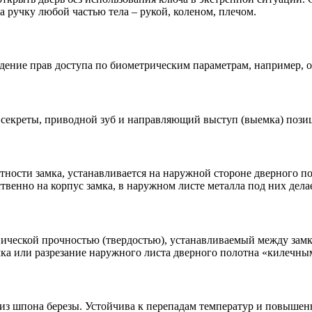
ручку любой частью тела – рукой, коленом, плечом.
дение прав доступа по биометрическим параметрам, например, о
ы секреты, приводной зуб и направляющий выступ (выемка) пози
ности замка, устанавливается на наружной стороне дверного по
венно на корпус замка, в наружном листе металла под них дела
ической прочностью (твердостью), устанавливаемый между замк
мка или разрезание наружного листа дверного полотна «килечны
 из шпона березы. Устойчива к перепадам температур и повышен