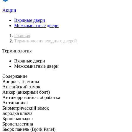
Акции
Входные двери
Межкомнатные двери
Главная
Терминология входных дверей
Терминология
Входные двери
Межкомнатные двери
Содержание
Вопросы
Термины
Английский замок
Анкер (анкерный болт)
Антикоррозийная обработка
Антипаника
Биометрический замок
Бородка ключа
Броненакладка
Бронепластина
Бьорк панель (Bjork Panel)