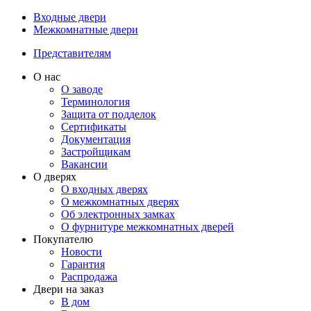
Входные двери
Межкомнатные двери
Представителям
О нас
О заводе
Терминология
Защита от подделок
Сертификаты
Документация
Застройщикам
Вакансии
О дверях
О входных дверях
О межкомнатных дверях
Об электронных замках
О фурнитуре межкомнатных дверей
Покупателю
Новости
Гарантия
Распродажа
Двери на заказ
В дом