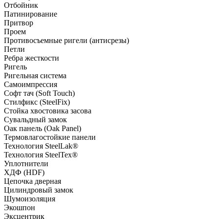
Отбойник
Патинирование
Притвор
Проем
Противосъемные ригели (антисрезы)
Петли
Ребра жесткости
Ригель
Ригельная система
Самоимпрессия
Софт тач (Soft Touch)
Стилфикс (SteelFix)
Стойка хвостовика засова
Сувальдный замок
Оак панель (Oak Panel)
Термовлагостойкие панели
Технология SteelLak®
Технология SteelTex®
Уплотнители
ХДФ (HDF)
Цепочка дверная
Цилиндровый замок
Шумоизоляция
Экошпон
Эксцентрик