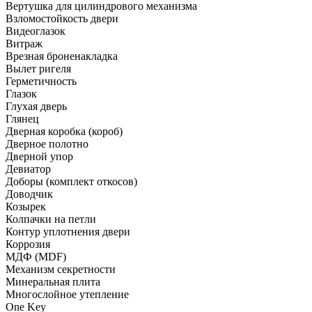
Вертушка для цилиндрового механизма
Взломостойкость двери
Видеоглазок
Витраж
Врезная броненакладка
Вылет ригеля
Герметичность
Глазок
Глухая дверь
Глянец
Дверная коробка (короб)
Дверное полотно
Дверной упор
Девиатор
Доборы (комплект откосов)
Доводчик
Козырек
Колпачки на петли
Контур уплотнения двери
Коррозия
МДФ (MDF)
Механизм секретности
Минеральная плита
Многослойное утепление
One Key