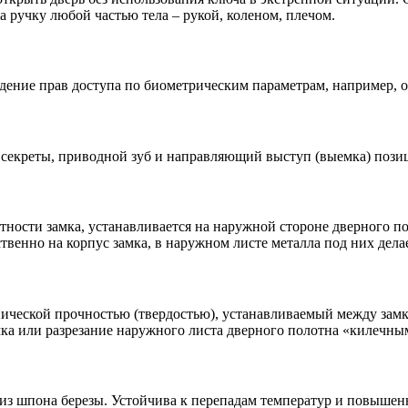
ручку любой частью тела – рукой, коленом, плечом.
дение прав доступа по биометрическим параметрам, например, о
ы секреты, приводной зуб и направляющий выступ (выемка) пози
ности замка, устанавливается на наружной стороне дверного по
венно на корпус замка, в наружном листе металла под них дела
ической прочностью (твердостью), устанавливаемый между замк
мка или разрезание наружного листа дверного полотна «килечны
 из шпона березы. Устойчива к перепадам температур и повышен