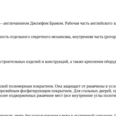
англичанином Джозефом Брамом. Рабочая часть английского за
сть отдельного секретного механизма, внутренняя часть (ротор
 строительных изделий и конструкций, а также крепления обору
аской полимерным покрытием. Она защищает от ржавчины в усл
оррозийным фосфатирующим покрытием. Для стальных дверей, пр
олее подверженных ржавчине мест (все внутренние углы полотна
ткрыть дверь без использования ключа в экстренной ситуации. 