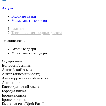
Акции
Входные двери
Межкомнатные двери
Главная
Терминология входных дверей
Терминология
Входные двери
Межкомнатные двери
Содержание
Вопросы
Термины
Английский замок
Анкер (анкерный болт)
Антикоррозийная обработка
Антипаника
Биометрический замок
Бородка ключа
Броненакладка
Бронепластина
Бьорк панель (Bjork Panel)