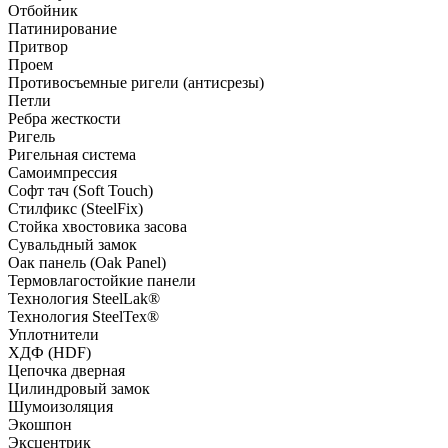
Отбойник
Патинирование
Притвор
Проем
Противосъемные ригели (антисрезы)
Петли
Ребра жесткости
Ригель
Ригельная система
Самоимпрессия
Софт тач (Soft Touch)
Стилфикс (SteelFix)
Стойка хвостовика засова
Сувальдный замок
Оак панель (Oak Panel)
Термовлагостойкие панели
Технология SteelLak®
Технология SteelTex®
Уплотнители
ХДФ (HDF)
Цепочка дверная
Цилиндровый замок
Шумоизоляция
Экошпон
Эксцентрик