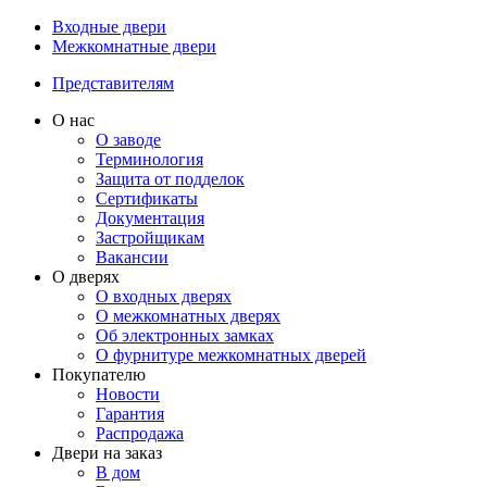
Входные двери
Межкомнатные двери
Представителям
О нас
О заводе
Терминология
Защита от подделок
Сертификаты
Документация
Застройщикам
Вакансии
О дверях
О входных дверях
О межкомнатных дверях
Об электронных замках
О фурнитуре межкомнатных дверей
Покупателю
Новости
Гарантия
Распродажа
Двери на заказ
В дом