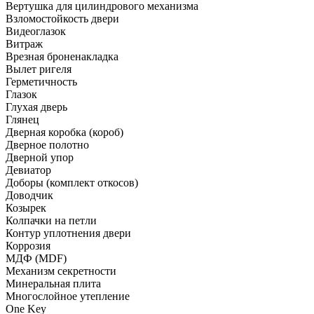
Вертушка для цилиндрового механизма
Взломостойкость двери
Видеоглазок
Витраж
Врезная броненакладка
Вылет ригеля
Герметичность
Глазок
Глухая дверь
Глянец
Дверная коробка (короб)
Дверное полотно
Дверной упор
Девиатор
Доборы (комплект откосов)
Доводчик
Козырек
Колпачки на петли
Контур уплотнения двери
Коррозия
МДФ (MDF)
Механизм секретности
Минеральная плита
Многослойное утепление
One Key