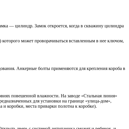
мка — цилиндр. Замок откроется, когда в скважину цилиндра
) которого может проворачиваться вставленным в нее ключом,
дования. Анкерные болты применяются для крепления короба в
овиях повешенной влажности. На заводе «Стальная линия»
едназначенных для установки на границе «улица-дом»,
 и коробки, места приварки полотна к коробке).
Открыть дверь с системой антипаника сможет и ребенок, и