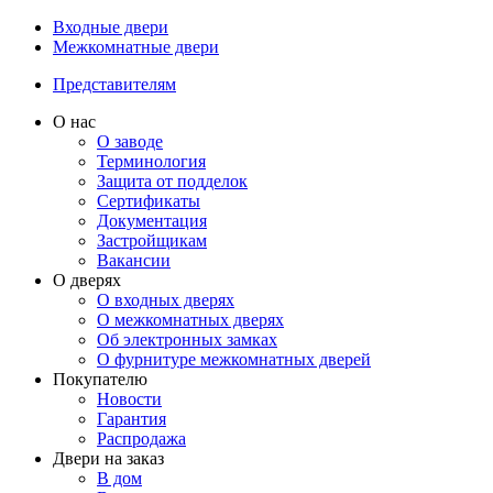
Входные двери
Межкомнатные двери
Представителям
О нас
О заводе
Терминология
Защита от подделок
Сертификаты
Документация
Застройщикам
Вакансии
О дверях
О входных дверях
О межкомнатных дверях
Об электронных замках
О фурнитуре межкомнатных дверей
Покупателю
Новости
Гарантия
Распродажа
Двери на заказ
В дом