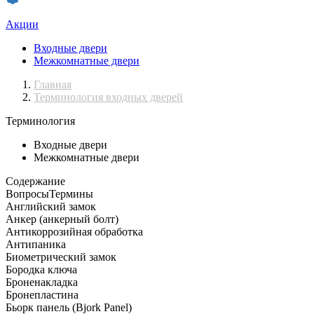
Акции
Входные двери
Межкомнатные двери
Главная
Терминология входных дверей
Терминология
Входные двери
Межкомнатные двери
Содержание
Вопросы
Термины
Английский замок
Анкер (анкерный болт)
Антикоррозийная обработка
Антипаника
Биометрический замок
Бородка ключа
Броненакладка
Бронепластина
Бьорк панель (Bjork Panel)