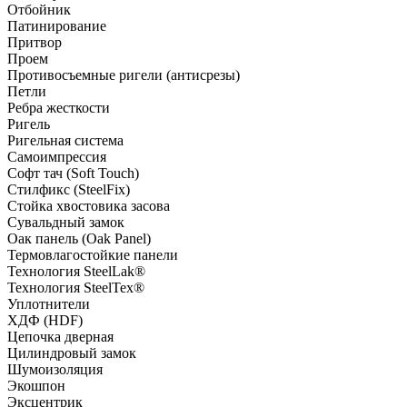
Отбойник
Патинирование
Притвор
Проем
Противосъемные ригели (антисрезы)
Петли
Ребра жесткости
Ригель
Ригельная система
Самоимпрессия
Софт тач (Soft Touch)
Стилфикс (SteelFix)
Стойка хвостовика засова
Сувальдный замок
Оак панель (Oak Panel)
Термовлагостойкие панели
Технология SteelLak®
Технология SteelTex®
Уплотнители
ХДФ (HDF)
Цепочка дверная
Цилиндровый замок
Шумоизоляция
Экошпон
Эксцентрик