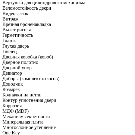
Вертушка для цилиндрового механизма
Взломостойкость двери
Видеоглазок
Витраж
Врезная броненакладка
Вылет ригеля
Герметичность
Глазок
Глухая дверь
Глянец
Дверная коробка (короб)
Дверное полотно
Дверной упор
Девиатор
Доборы (комплект откосов)
Доводчик
Козырек
Колпачки на петли
Контур уплотнения двери
Коррозия
МДФ (MDF)
Механизм секретности
Минеральная плита
Многослойное утепление
One Key