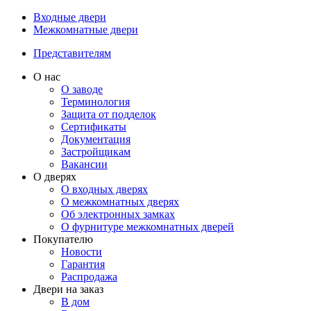
Входные двери
Межкомнатные двери
Представителям
О нас
О заводе
Терминология
Защита от подделок
Сертификаты
Документация
Застройщикам
Вакансии
О дверях
О входных дверях
О межкомнатных дверях
Об электронных замках
О фурнитуре межкомнатных дверей
Покупателю
Новости
Гарантия
Распродажа
Двери на заказ
В дом