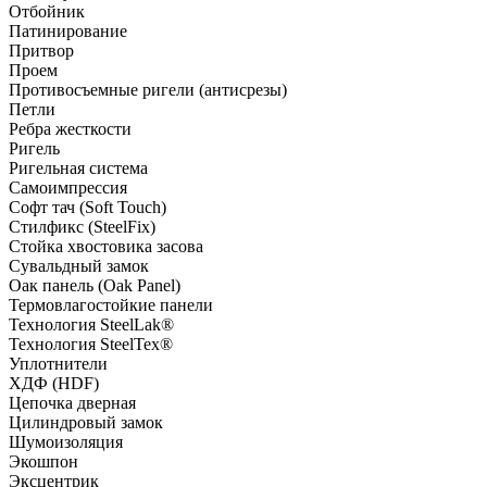
Отбойник
Патинирование
Притвор
Проем
Противосъемные ригели (антисрезы)
Петли
Ребра жесткости
Ригель
Ригельная система
Самоимпрессия
Софт тач (Soft Touch)
Стилфикс (SteelFix)
Стойка хвостовика засова
Сувальдный замок
Оак панель (Oak Panel)
Термовлагостойкие панели
Технология SteelLak®
Технология SteelTex®
Уплотнители
ХДФ (HDF)
Цепочка дверная
Цилиндровый замок
Шумоизоляция
Экошпон
Эксцентрик