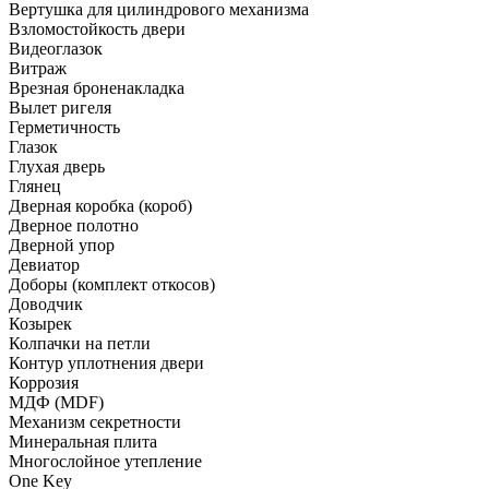
Вертушка для цилиндрового механизма
Взломостойкость двери
Видеоглазок
Витраж
Врезная броненакладка
Вылет ригеля
Герметичность
Глазок
Глухая дверь
Глянец
Дверная коробка (короб)
Дверное полотно
Дверной упор
Девиатор
Доборы (комплект откосов)
Доводчик
Козырек
Колпачки на петли
Контур уплотнения двери
Коррозия
МДФ (MDF)
Механизм секретности
Минеральная плита
Многослойное утепление
One Key