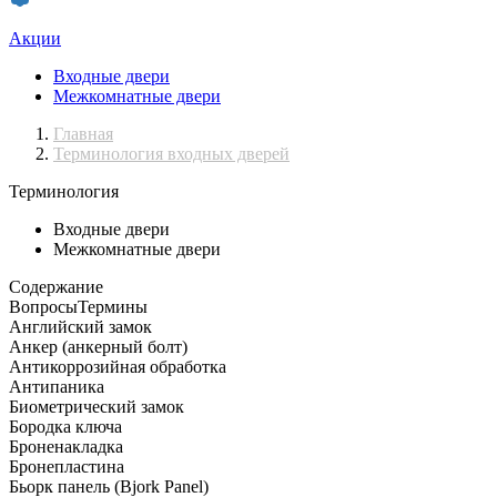
Акции
Входные двери
Межкомнатные двери
Главная
Терминология входных дверей
Терминология
Входные двери
Межкомнатные двери
Содержание
Вопросы
Термины
Английский замок
Анкер (анкерный болт)
Антикоррозийная обработка
Антипаника
Биометрический замок
Бородка ключа
Броненакладка
Бронепластина
Бьорк панель (Bjork Panel)