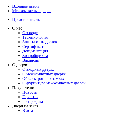
Входные двери
Межкомнатные двери
Представителям
О нас
О заводе
Терминология
Защита от подделок
Сертификаты
Документация
Застройщикам
Вакансии
О дверях
О входных дверях
О межкомнатных дверях
Об электронных замках
О фурнитуре межкомнатных дверей
Покупателю
Новости
Гарантия
Распродажа
Двери на заказ
В дом