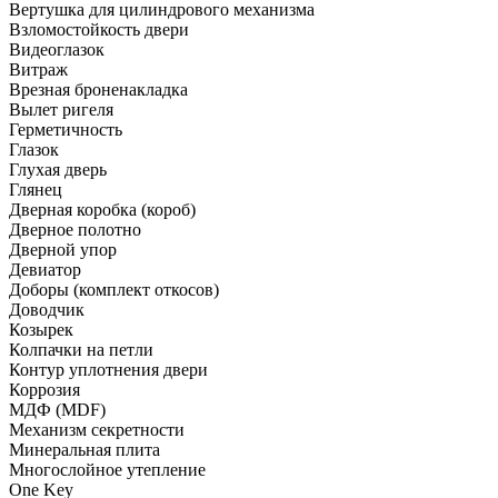
Вертушка для цилиндрового механизма
Взломостойкость двери
Видеоглазок
Витраж
Врезная броненакладка
Вылет ригеля
Герметичность
Глазок
Глухая дверь
Глянец
Дверная коробка (короб)
Дверное полотно
Дверной упор
Девиатор
Доборы (комплект откосов)
Доводчик
Козырек
Колпачки на петли
Контур уплотнения двери
Коррозия
МДФ (MDF)
Механизм секретности
Минеральная плита
Многослойное утепление
One Key