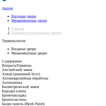
Акции
Входные двери
Межкомнатные двери
Главная
Терминология входных дверей
Терминология
Входные двери
Межкомнатные двери
Содержание
Вопросы
Термины
Английский замок
Анкер (анкерный болт)
Антикоррозийная обработка
Антипаника
Биометрический замок
Бородка ключа
Броненакладка
Бронепластина
Бьорк панель (Bjork Panel)