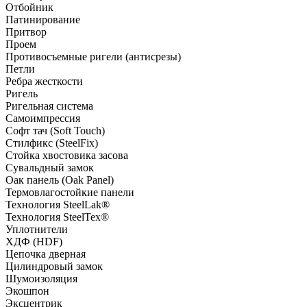
Отбойник
Патинирование
Притвор
Проем
Противосъемные ригели (антисрезы)
Петли
Ребра жесткости
Ригель
Ригельная система
Самоимпрессия
Софт тач (Soft Touch)
Стилфикс (SteelFix)
Стойка хвостовика засова
Сувальдный замок
Оак панель (Oak Panel)
Термовлагостойкие панели
Технология SteelLak®
Технология SteelTex®
Уплотнители
ХДФ (HDF)
Цепочка дверная
Цилиндровый замок
Шумоизоляция
Экошпон
Эксцентрик