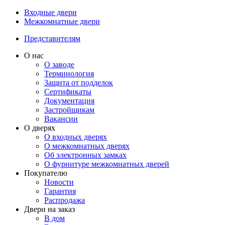
Входные двери
Межкомнатные двери
Представителям
О нас
О заводе
Терминология
Защита от подделок
Сертификаты
Документация
Застройщикам
Вакансии
О дверях
О входных дверях
О межкомнатных дверях
Об электронных замках
О фурнитуре межкомнатных дверей
Покупателю
Новости
Гарантия
Распродажа
Двери на заказ
В дом