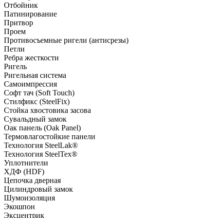
Отбойник
Патинирование
Притвор
Проем
Противосъемные ригели (антисрезы)
Петли
Ребра жесткости
Ригель
Ригельная система
Самоимпрессия
Софт тач (Soft Touch)
Стилфикс (SteelFix)
Стойка хвостовика засова
Сувальдный замок
Оак панель (Oak Panel)
Термовлагостойкие панели
Технология SteelLak®
Технология SteelTex®
Уплотнители
ХДФ (HDF)
Цепочка дверная
Цилиндровый замок
Шумоизоляция
Экошпон
Эксцентрик