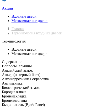
Акции
Входные двери
Межкомнатные двери
Главная
Терминология входных дверей
Терминология
Входные двери
Межкомнатные двери
Содержание
Вопросы
Термины
Английский замок
Анкер (анкерный болт)
Антикоррозийная обработка
Антипаника
Биометрический замок
Бородка ключа
Броненакладка
Бронепластина
Бьорк панель (Bjork Panel)