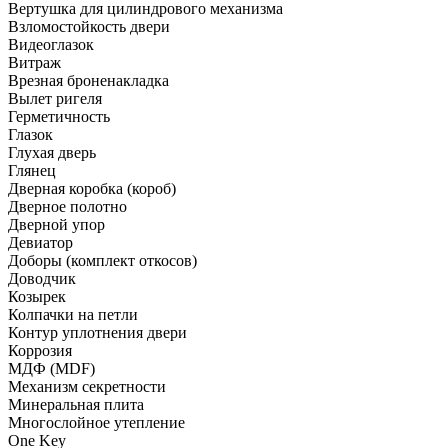
Вертушка для цилиндрового механизма
Взломостойкость двери
Видеоглазок
Витраж
Врезная броненакладка
Вылет ригеля
Герметичность
Глазок
Глухая дверь
Глянец
Дверная коробка (короб)
Дверное полотно
Дверной упор
Девиатор
Доборы (комплект откосов)
Доводчик
Козырек
Колпачки на петли
Контур уплотнения двери
Коррозия
МДФ (MDF)
Механизм секретности
Минеральная плита
Многослойное утепление
One Key